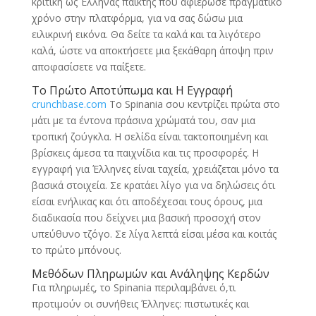
κριτική ως Έλληνας παίκτης που αφιέρωσε πραγματικό
χρόνο στην πλατφόρμα, για να σας δώσω μια
ειλικρινή εικόνα. Θα δείτε τα καλά και τα λιγότερο
καλά, ώστε να αποκτήσετε μια ξεκάθαρη άποψη πριν
αποφασίσετε να παίξετε.
Το Πρώτο Αποτύπωμα και Η Εγγραφή
crunchbase.com
Το Spinania σου κεντρίζει πρώτα στο
μάτι με τα έντονα πράσινα χρώματά του, σαν μια
τροπική ζούγκλα. Η σελίδα είναι τακτοποιημένη και
βρίσκεις άμεσα τα παιχνίδια και τις προσφορές. Η
εγγραφή για Έλληνες είναι ταχεία, χρειάζεται μόνο τα
βασικά στοιχεία. Σε κρατάει λίγο για να δηλώσεις ότι
είσαι ενήλικας και ότι αποδέχεσαι τους όρους, μια
διαδικασία που δείχνει μια βασική προσοχή στον
υπεύθυνο τζόγο. Σε λίγα λεπτά είσαι μέσα και κοιτάς
το πρώτο μπόνους.
Μεθόδων Πληρωμών και Ανάληψης Κερδών
Για πληρωμές, το Spinania περιλαμβάνει ό,τι
προτιμούν οι συνήθεις Έλληνες: πιστωτικές και