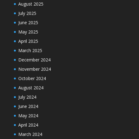
August 2025
July 2025
June 2025
May 2025
April 2025
March 2025
December 2024
November 2024
October 2024
August 2024
July 2024
June 2024
May 2024
April 2024
March 2024