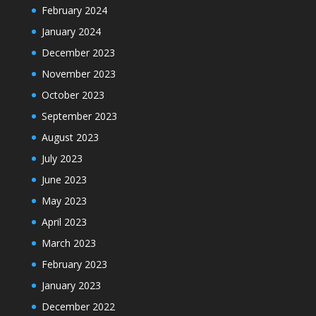
February 2024
January 2024
December 2023
November 2023
October 2023
September 2023
August 2023
July 2023
June 2023
May 2023
April 2023
March 2023
February 2023
January 2023
December 2022