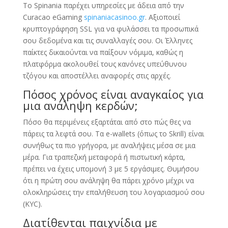
Το Spinania παρέχει υπηρεσίες με άδεια από την
Curacao eGaming
spinaniacasinoo.gr
. Αξιοποιεί
κρυπτογράφηση SSL για να φυλάσσει τα προσωπικά
σου δεδομένα και τις συναλλαγές σου. Οι Έλληνες
παίκτες δικαιούνται να παίξουν νόμιμα, καθώς η
πλατφόρμα ακολουθεί τους κανόνες υπεύθυνου
τζόγου και αποστέλλει αναφορές στις αρχές.
Πόσος χρόνος είναι αναγκαίος για
μια ανάληψη κερδών;
Πόσο θα περιμένεις εξαρτάται από στο πώς θες να
πάρεις τα λεφτά σου. Τα e-wallets (όπως το Skrill) είναι
συνήθως τα πιο γρήγορα, με αναλήψεις μέσα σε μια
μέρα. Για τραπεζική μεταφορά ή πιστωτική κάρτα,
πρέπει να έχεις υπομονή 3 με 5 εργάσιμες. Θυμήσου
ότι η πρώτη σου ανάληψη θα πάρει χρόνο μέχρι να
ολοκληρώσεις την επαλήθευση του λογαριασμού σου
(KYC).
Διατίθενται παιχνίδια με