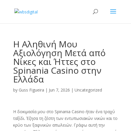
Η Αληθινή Μου
Αξιολόγηση Μετά από
Νίκες και Ήττες στο
Spinania Casino στην
Ελλάδα
by
Guss Figueira
|
Jun 7, 2026
|
Uncategorized
Η δοκιμασία μου στο Spinania Casino ήταν ένα τραχύ
ταξίδι. Έζησα τη ζέστη των εντυπωσιακών νικών και το
κρύο των ξαφνικών απωλειών. Γράφω αυτή την