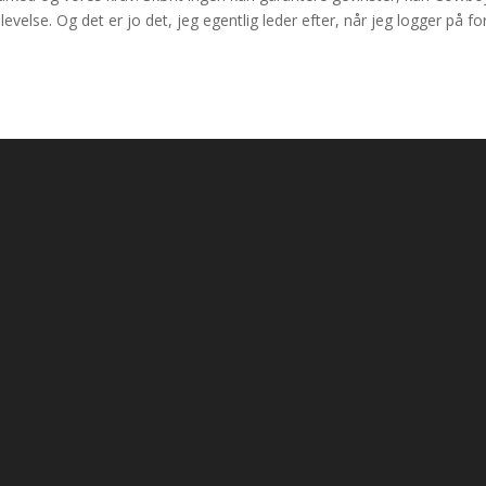
levelse. Og det er jo det, jeg egentlig leder efter, når jeg logger på fo