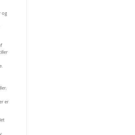
r og
t
af
ller
e.
ler.
e
er er
det
y