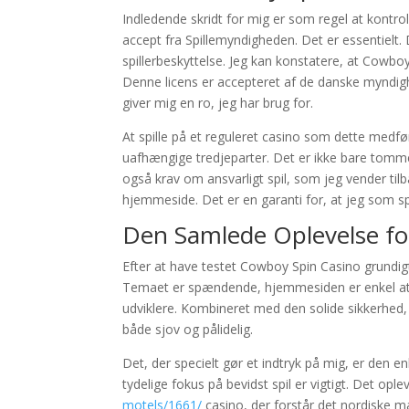
Indledende skridt for mig er som regel at kontroll
accept fra Spillemyndigheden. Det er essentielt. 
spillerbeskyttelse. Jeg kan konstatere, at Cowbo
Denne licens er accepteret af de danske myndighe
giver mig en ro, jeg har brug for.
At spille på et reguleret casino som dette medføre
uafhængige tredjeparter. Det er ikke bare tomme 
også krav om ansvarligt spil, som jeg vender tilb
hjemmeside. Det er en garanti for, at jeg som spi
Den Samlede Oplevelse fo
Efter at have testet Cowboy Spin Casino grundigt,
Temaet er spændende, hjemmesiden er enkel at fi
udviklere. Kombineret med den solide sikkerhed, d
både sjov og pålidelig.
Det, der specielt gør et indtryk på mig, er den
tydelige fokus på bevidst spil er vigtigt. Det op
motels/1661/
casino, der forstår det nordiske 