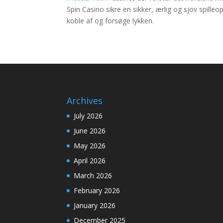
Spin Casino sikre en sikker, ærlig og sjov spilleop
koble af og forsøge lykken.
Archives
July 2026
June 2026
May 2026
April 2026
March 2026
February 2026
January 2026
December 2025