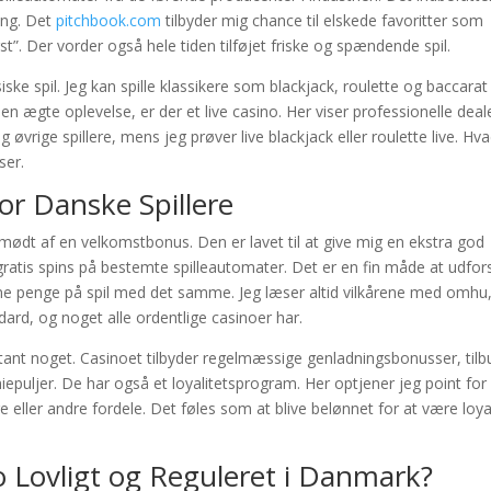
ing. Det
pitchbook.com
tilbyder mig chance til elskede favoritter som
”. Der vorder også hele tiden tilføjet friske og spændende spil.
ske spil. Jeg kan spille klassikere som blackjack, roulette og baccarat 
n ægte oplevelse, er der et live casino. Her viser professionelle deale
g øvrige spillere, mens jeg prøver live blackjack eller roulette live. Hv
ser.
r Danske Spillere
mødt af en velkomstbonus. Den er lavet til at give mig en ekstra god
atis spins på bestemte spilleautomater. Det er en fin måde at udfor
gne penge på spil med det samme. Jeg læser altid vilkårene med omhu
ard, og noget alle ordentlige casinoer har.
nstant noget. Casinoet tilbyder regelmæssige genladningsbonusser, tilb
puljer. De har også et loyalitetsprogram. Her optjener jeg point for
eller andre fordele. Det føles som at blive belønnet for at være loya
 Lovligt og Reguleret i Danmark?