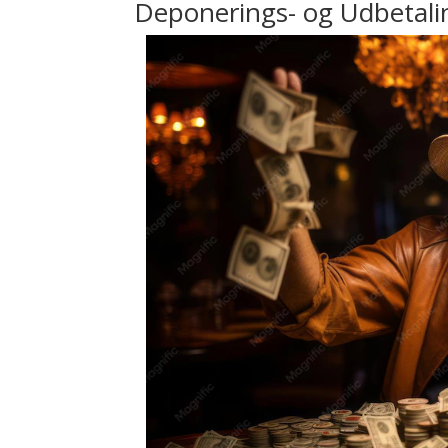
Deponerings- og Udbetal