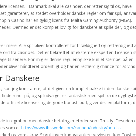
ere licensen. I Danmark skal alle casinoer, der retter sig til os, have
Det garanterer, at stedet overholder danske regler om fair spil, ansva
y Spin Casino har en gyldig licens fra Malta Gaming Authority (MGA).
der. Dermed er det komplet lovligt for danskere at spille der, og de
r mere. Alle spil bliver kontrolleret for tilfældighed og retfærdighed 
ord fra casinoet. Det er bekræftet af eksterne eksperter. Licensen sti
age til senere. For mig er denne regulering ikke kun et stempel på en
ller bliver håndteret ordentligt og har en retfærdig chance for at vind
r Danskere
 kan jeg konstatere, at det giver en komplet pakke til den danske spil
nde rundt på, og spiludvalget er fantastisk med spil fra de dygtigst
e officielle licenser og de gode bonustilbud, giver det en platform, d
 enkle integration med danske betalingsmetoder som Trustly. Desuden 
leves som et
https://www.ibisworld.com/canada/industry/hotels-
marked og vores krav. Skønt ingen kan garantere gevinster, kan Cowbo