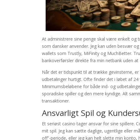
At administrere sine penge skal være enkelt og t
som dansker anvender. Jeg kan uden besvær og p
wallets som Trustly, MiFinity og MuchBetter. Tru
bankoverførsler direkte fra min netbank uden at 
Når det er tidspunkt til at trække gevinsterne, e
udbetalinger hurtigt. Ofte finder det i løbet af 24
Minimumsbeløbene for både ind- og udbetalinger
sporadiske spiller og den mere kyndige. Alt s
transaktioner.
Ansvarligt Spil og Kunder
Et seriøst casino tager ansvar for sine spillere
mit spil. Jeg kan sætte daglige, ugentlige eller m
off”-periode, eller jeg kan helt slette min konto, 