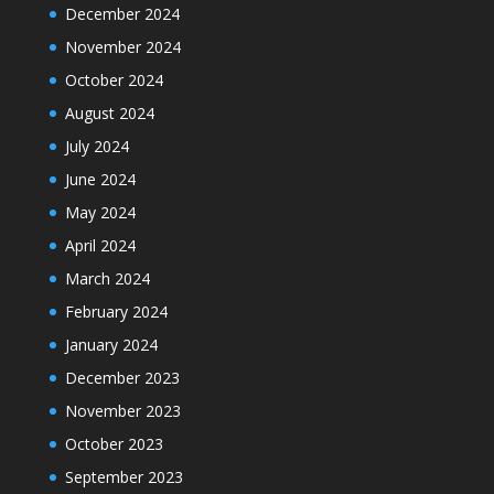
December 2024
November 2024
October 2024
August 2024
July 2024
June 2024
May 2024
April 2024
March 2024
February 2024
January 2024
December 2023
November 2023
October 2023
September 2023