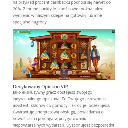
na przykład procent cashbacku podnosi się nawet do
20%. Zebrane punkty lojalnościowe można także
wymienić w naszym sklepie na gotówkę lub inne
specjalne nagrody.
Dedykowany Opiekun VIP
Jako ekskluzywny gracz dostajesz swojego
indywidualnego opiekuna. To Twojego przewodnik i
asystent, skłonny do pomocy, ilekroć jej oczekujesz.
Gwarantuje priorytetową obsługę, powiadamia o
nowościach i pomaga w przygotowaniu
niepowtarzalnych wydarzeń. Dysponujesz bezpośredni