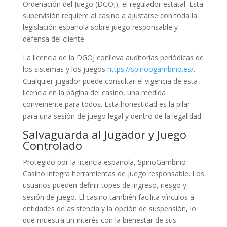
Ordenación del Juego (DGOJ), el regulador estatal. Esta
supervisión requiere al casino a ajustarse con toda la
legislación española sobre juego responsable y
defensa del cliente.
La licencia de la DGOJ conlleva auditorías periódicas de
los sistemas y los juegos
https://spinoogambino.es/
.
Cualquier jugador puede consultar el vigencia de esta
licencia en la página del casino, una medida
conveniente para todos. Esta honestidad es la pilar
para una sesión de juego legal y dentro de la legalidad.
Salvaguarda al Jugador y Juego
Controlado
Protegido por la licencia española, SpinoGambino
Casino integra herramientas de juego responsable. Los
usuarios pueden definir topes de ingreso, riesgo y
sesión de juego. El casino también facilita vínculos a
entidades de asistencia y la opción de suspensión, lo
que muestra un interés con la bienestar de sus