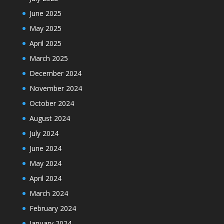
June 2025
May 2025
April 2025
March 2025
December 2024
November 2024
October 2024
August 2024
July 2024
June 2024
May 2024
April 2024
March 2024
February 2024
January 2024