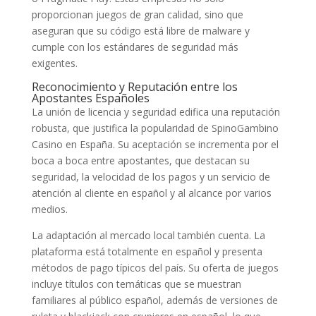
proporcionan juegos de gran calidad, sino que
aseguran que su código está libre de malware y
cumple con los estándares de seguridad más
exigentes.
Reconocimiento y Reputación entre los
Apostantes Españoles
La unión de licencia y seguridad edifica una reputación
robusta, que justifica la popularidad de SpinoGambino
Casino en España. Su aceptación se incrementa por el
boca a boca entre apostantes, que destacan su
seguridad, la velocidad de los pagos y un servicio de
atención al cliente en español y al alcance por varios
medios.
La adaptación al mercado local también cuenta. La
plataforma está totalmente en español y presenta
métodos de pago típicos del país. Su oferta de juegos
incluye títulos con temáticas que se muestran
familiares al público español, además de versiones de