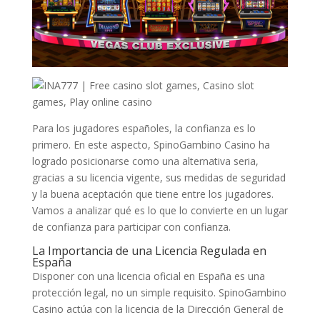
Para los jugadores españoles, la confianza es lo
primero. En este aspecto, SpinoGambino Casino ha
logrado posicionarse como una alternativa seria,
gracias a su licencia vigente, sus medidas de seguridad
y la buena aceptación que tiene entre los jugadores.
Vamos a analizar qué es lo que lo convierte en un lugar
de confianza para participar con confianza.
La Importancia de una Licencia Regulada en
España
Disponer con una licencia oficial en España es una
protección legal, no un simple requisito. SpinoGambino
Casino actúa con la licencia de la Dirección General de