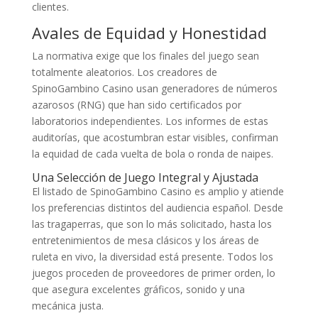
clientes.
Avales de Equidad y Honestidad
La normativa exige que los finales del juego sean
totalmente aleatorios. Los creadores de
SpinoGambino Casino usan generadores de números
azarosos (RNG) que han sido certificados por
laboratorios independientes. Los informes de estas
auditorías, que acostumbran estar visibles, confirman
la equidad de cada vuelta de bola o ronda de naipes.
Una Selección de Juego Integral y Ajustada
El listado de SpinoGambino Casino es amplio y atiende
los preferencias distintos del audiencia español. Desde
las tragaperras, que son lo más solicitado, hasta los
entretenimientos de mesa clásicos y los áreas de
ruleta en vivo, la diversidad está presente. Todos los
juegos proceden de proveedores de primer orden, lo
que asegura excelentes gráficos, sonido y una
mecánica justa.