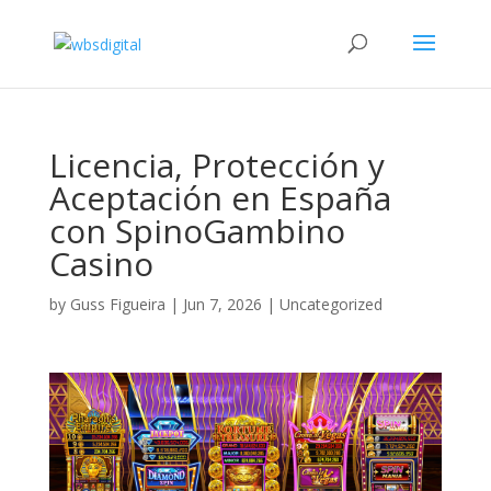
Licencia, Protección y
Aceptación en España
con SpinoGambino
Casino
by
Guss Figueira
|
Jun 7, 2026
|
Uncategorized