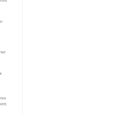
 vous
er
mier
de
onus
ment.