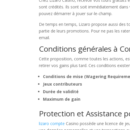
Chez Lizaro Casino, recevoir vos tours gratuits e
sont crédités. Ils sont soit immédiatement dans 
pouvez démarrer à jouer sur-le-champ.
De temps en temps, Lizaro propose aussi des tou
partie de leurs promotions. Pour ne pas les rater
email.
Conditions générales à Co
Cette proposition, comme toutes les actions, est
retirer vos gains plus tard. Ces conditions existen
Conditions de mise (Wagering Requireme
Jeux contributeurs
Durée de validité
Maximum de gain
Protection et Assistance p
lizaro compte
Casino possède une licence de jeu 