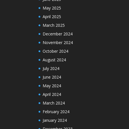
May 2025
April 2025
March 2025
December 2024
November 2024
October 2024
August 2024
July 2024
June 2024
May 2024
April 2024
March 2024
February 2024
January 2024
December 2023