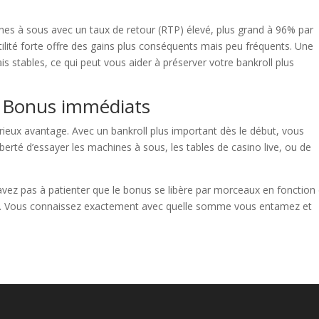
ines à sous avec un taux de retour (RTP) élevé, plus grand à 96% par
atilité forte offre des gains plus conséquents mais peu fréquents. Une
ais stables, ce qui peut vous aider à préserver votre bankroll plus
s Bonus immédiats
sérieux avantage. Avec un bankroll plus important dès le début, vous
iberté d’essayer les machines à sous, les tables de casino live, ou de
avez pas à patienter que le bonus se libère par morceaux en fonction
t. Vous connaissez exactement avec quelle somme vous entamez et