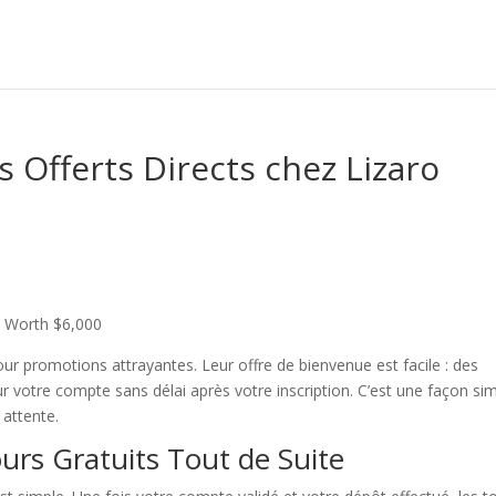
 Offerts Directs chez Lizaro
our promotions attrayantes. Leur offre de bienvenue est facile : des
sur votre compte sans délai après votre inscription. C’est une façon si
 attente.
rs Gratuits Tout de Suite