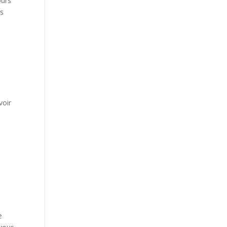
ours
us
t
voir
e