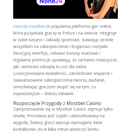
metody mostbet
to popularna platforma gier online,
która pozyskała graczy w Polsce i na świecie. Integruje
w sobie kasyno i zakłady sportowe, stawiając przede
wszystkim na zabezpieczenie i bogactwo rozrywki.
Intuicyjny interfejs, ciekawe bonusy startowe i
regularne promocje sprawiają, że zarówno nowicjusze,
jak i weterani odnajdą tu coś dla siebie.
Licencjonowana działalność, całodobowe wsparcie i
zaawansowane zabezpieczenia tworzą zaufanie,
umożliwiając graczom skupić się na tym, co
najważniejsze – dobrej zabawie.
Rozpoczęcie Przygody z Mostbet Casino
Zarejestrowanie się w Mostbet Casino zajmuje tylko
chwilę. Procedura jest szybki i ukierunkowany na
wygodę. Świeży gracz wpisuje wymagane dane
kontaktowe, by w kilka minut utworzyć konto.