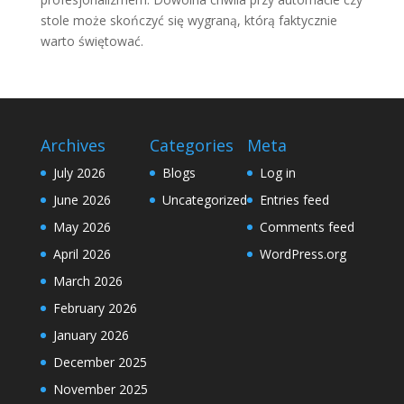
stole może skończyć się wygraną, którą faktycznie
warto świętować.
Archives
Categories
Meta
July 2026
Blogs
Log in
June 2026
Uncategorized
Entries feed
May 2026
Comments feed
April 2026
WordPress.org
March 2026
February 2026
January 2026
December 2025
November 2025