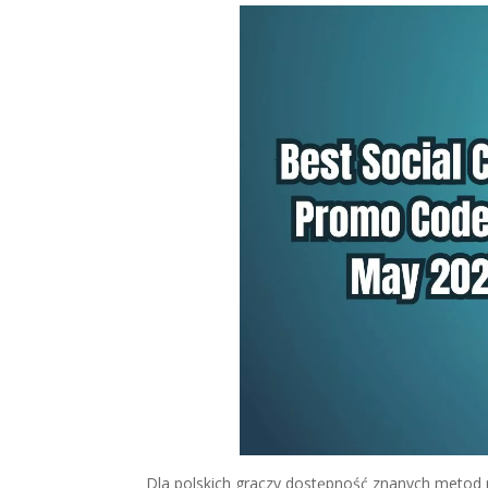
Dla polskich graczy dostępność znanych metod p