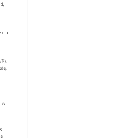
od,
 dla
WR).
atę.
i w
ne
wa