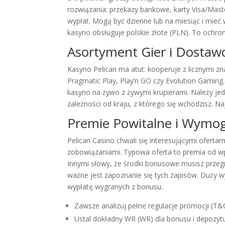
rozwiązania: przekazy bankowe, karty Visa/Maste
wypłat. Mogą być dzienne lub na miesiąc i mieć 
kasyno obsługuje polskie złote (PLN). To ochro
Asortyment Gier i Dosta
Kasyno Pelican ma atut: kooperuje z licznymi z
Pragmatic Play, Play’n GO czy Evolution Gaming. Z
kasyno na żywo z żywymi krupierami. Należy jed
zależności od kraju, z którego się wchodzisz. Na
Premie Powitalne i Wymog
Pelican Casino chwali się interesującymi oferta
zobowiązaniami. Typowa oferta to premia od w
Innymi słowy, że środki bonusowe musisz przegr
ważne jest zapoznanie się tych zapisów. Duży w
wypłatę wygranych z bonusu.
Zawsze analizuj pełne regulacje promocji (T&
Ustal dokładny WR (WR) dla bonusu i depozytu