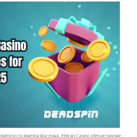
łatności to kwestia kluczowa. Pelican Casino oferuje typowe