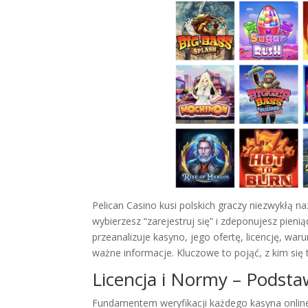
Pelican Casino kusi polskich graczy niezwykłą 
wybierzesz “zarejestruj się” i zdeponujesz pien
przeanalizuje kasyno, jego ofertę, licencję, war
ważne informacje. Kluczowe to pojąć, z kim się 
Licencja i Normy – Podst
Fundamentem weryfikacji każdego kasyna online j