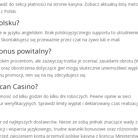
wdź do sekcji płatności na stronie kasyna. Zobacz aktualną listę met
z Polski.
olsku?
e w języku angielskim. Brak polskojęzycznego supportu to utrudnienie
 Skontaktujesz się przeważnie przez czat na żywo lub e-mail.
onus powitalny?
kim procentom, ale zazwyczaj trzeba je oceniać zasadami obrotu (
 oraz obostrzenia dotyczące gier mogą skutecznie uniemożliwić wypł
u promocji, nim się na nią zdecydujesz się.
ican Casino?
sić od kilku godzin do kilku dni roboczych. Pewne opinie w sieci
 weryfikacyjnych. Sprawdź limity wypłat i deklarowany czas realizacj
ier od najlepszych dostawców. Niesie ze sobą jednak znaczące wady z
cencji i wsparcia językowego, trudne warunki bonusowe oraz różnorod
rzed założeniem konta przemyśl polskie kasyna z licencją Ministerst