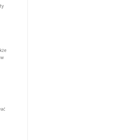
ty
akże
 w
i
wać