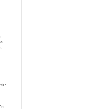
m
na
ku
lwiek
eli