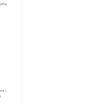
galną
e
ne i
m.