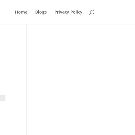
Home
Blogs
Privacy Policy