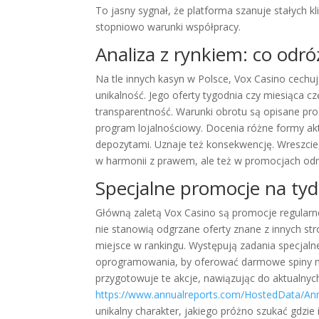
To jasny sygnał, że platforma szanuje stałych 
stopniowo warunki współpracy.
Analiza z rynkiem: co odr
Na tle innych kasyn w Polsce, Vox Casino cechuje
unikalność. Jego oferty tygodnia czy miesiąca cz
transparentność. Warunki obrotu są opisane p
program lojalnościowy. Docenia różne formy akt
depozytami. Uznaje też konsekwencję. Wreszcie,
w harmonii z prawem, ale też w promocjach odn
Specjalne promocje na tydz
Główną zaletą Vox Casino są promocje regularne
nie stanowią odgrzane oferty znane z innych str
miejsce w rankingu. Występują zadania specjaln
oprogramowania, by oferować darmowe spiny na
przygotowuje te akcje, nawiązując do aktualnych
https://www.annualreports.com/HostedData/A
unikalny charakter, jakiego próżno szukać gdzie i