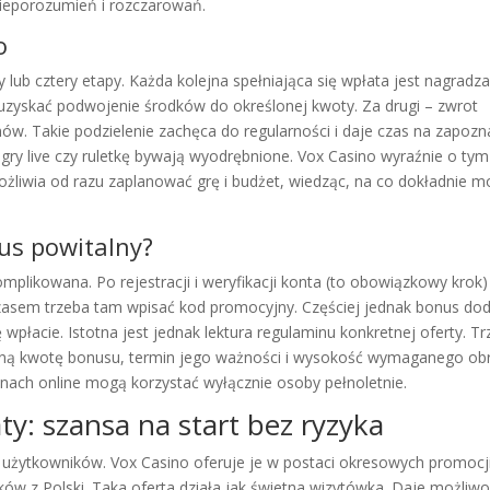
nieporozumień i rozczarowań.
o
lub cztery etapy. Każda kolejna spełniająca się wpłata jest nagradza
 uzyskać podwojenie środków do określonej kwoty. Za drugi – zwrot
ów. Takie podzielenie zachęca do regularności i daje czas na zapozn
gry live czy ruletkę bywają wyodrębnione. Vox Casino wyraźnie o tym
żliwia od razu zaplanować grę i budżet, wiedząc, na co dokładnie 
us powitalny?
plikowana. Po rejestracji i weryfikacji konta (to obowiązkowy krok)
 Czasem trzeba tam wpisać kod promocyjny. Częściej jednak bonus do
ę wpłacie. Istotna jest jednak lektura regulaminu konkretnej oferty. T
ną kwotę bonusu, termin jego ważności i wysokość wymaganego obr
nach online mogą korzystać wyłącznie osoby pełnoletnie.
y: szansa na start bez ryzyka
 użytkowników. Vox Casino oferuje je w postaci okresowych promocji
ów z Polski. Taka oferta działa jak świetna wizytówka. Daje możliw