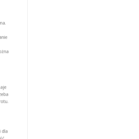
na.
anie
można
daje
rzeba
otu.
 dla
ość