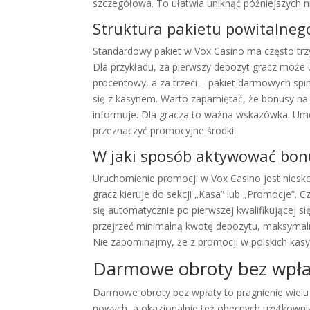
szczegółowa. To ułatwia uniknąć późniejszych 
Struktura pakietu powitalneg
Standardowy pakiet w Vox Casino ma często trzy 
Dla przykładu, za pierwszy depozyt gracz może
procentowy, a za trzeci – pakiet darmowych spin
się z kasynem. Warto zapamiętać, że bonusy na 
informuje. Dla gracza to ważna wskazówka. Umo
przeznaczyć promocyjne środki.
W jaki sposób aktywować bon
Uruchomienie promocji w Vox Casino jest nieskom
gracz kieruje do sekcji „Kasa” lub „Promocje”.
się automatycznie po pierwszej kwalifikującej si
przejrzeć minimalną kwotę depozytu, maksymal
Nie zapominajmy, że z promocji w polskich kasy
Darmowe obroty bez wpłat
Darmowe obroty bez wpłaty to pragnienie wielu
nowych, a okazjonalnie też obecnych użytkownik