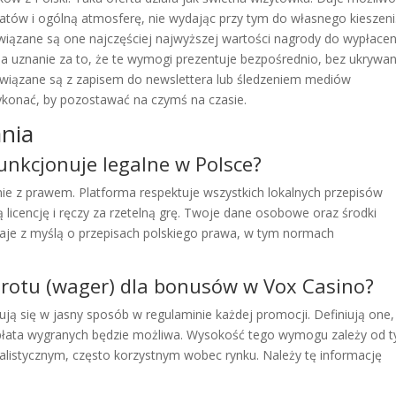
atów i ogólną atmosferę, nie wydając przy tym do własnego kieszeni
wiązane są one najczęściej najwyższej wartości nagrody do wypłacen
a uznanie za to, że te wymogi prezentuje bezpośrednio, bez ukrywan
związane są z zapisem do newslettera lub śledzeniem mediów
ykonać, by pozostawać na czymś na czasie.
ania
unkcjonuje legalne w Polsce?
ie z prawem. Platforma respektuje wszystkich lokalnych przepisów
 licencję i ręczy za rzetelną grę. Twoje dane osobowe oraz środki
aje z myślą o przepisach polskiego prawa, w tym normach
brotu (wager) dla bonusów w Vox Casino?
ują się w jasny sposób w regulaminie każdej promocji. Definiują one, 
ypłata wygranych będzie możliwa. Wysokość tego wymogu zależy od t
ealistycznym, często korzystnym wobec rynku. Należy tę informację