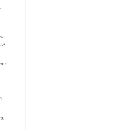
,
 w
ego
awne
a
h
etu