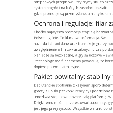
miejscowych przepisów. Przyjrzymy się, co szc
system nagród i na których zasadach kształtuje 
gdzie promocje są przemyślane, a nie tylko umi
Ochrona i regulacje: filar 
Choćby najwyższa promocja staje się bezwartości
Polsce legalnie. To kluczowa informacja. Świad
hazardu i chroni dane oraz transakcje graczy
uwzględnieniem limitów ustalonych przez polsk
pieniądze są bezpieczne, a gry są uczciwe – świ
i technologiczne fundamenty powodują, że korz
dopiero potem – atrakcyjne.
Pakiet powitalny: stabiln
Debiutanckie spotkanie z kasynem sporo determ
graczy z Polski jest konkurencyjny i podzielony
umożliwia stopniowo poznać całą platformę. W 
Dzięki temu można przetestować automaty, gry s
jest jego przejrzystość. Wszystkie warunki obrotu