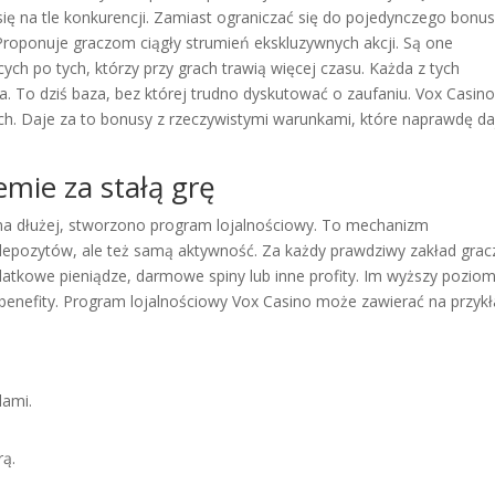
się na tle konkurencji. Zamiast ograniczać się do pojedynczego bonu
. Proponuje graczom ciągły strumień ekskluzywnych akcji. Są one
ch po tych, którzy przy grach trawią więcej czasu. Każda z tych
. To dziś baza, bez której trudno dyskutować o zaufaniu. Vox Casino
ch. Daje za to bonusy z rzeczywistymi warunkami, które naprawdę da
emie za stałą grę
 na dłużej, stworzono program lojalnościowy. To mechanizm
 depozytów, ale też samą aktywność. Za każdy prawdziwy zakład grac
datkowe pieniądze, darmowe spiny lub inne profity. Im wyższy poziom
 benefity. Program lojalnościowy Vox Casino może zawierać na przykł
lami.
rą.