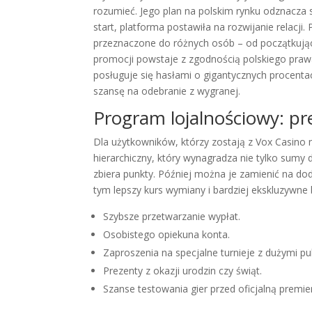
rozumieć. Jego plan na polskim rynku odznacza 
start, platforma postawiła na rozwijanie relacji
przeznaczone do różnych osób – od początkujący
promocji powstaje z zgodnością polskiego prawa
posługuje się hasłami o gigantycznych procenta
szansę na odebranie z wygranej.
Program lojalnościowy: pr
Dla użytkowników, którzy zostają z Vox Casino
hierarchiczny, który wynagradza nie tylko sumy
zbiera punkty. Później można je zamienić na do
tym lepszy kurs wymiany i bardziej ekskluzywne
Szybsze przetwarzanie wypłat.
Osobistego opiekuna konta.
Zaproszenia na specjalne turnieje z dużymi pu
Prezenty z okazji urodzin czy świąt.
Szanse testowania gier przed oficjalną premie