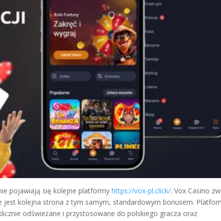
ie pojawiają się kolejne platformy
https://vox-pl.click/
. Vox Casino z
e jest kolejna strona z tym samym, standardowym bonusem. Platfo
yklicznie odświeżane i przystosowane do polskiego gracza oraz