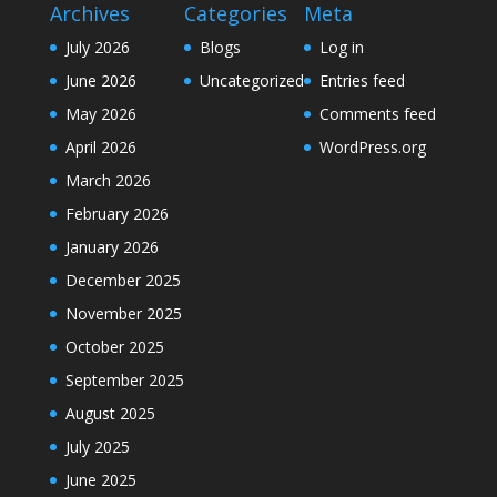
Archives
Categories
Meta
July 2026
Blogs
Log in
June 2026
Uncategorized
Entries feed
May 2026
Comments feed
April 2026
WordPress.org
March 2026
February 2026
January 2026
December 2025
November 2025
October 2025
September 2025
August 2025
July 2025
June 2025