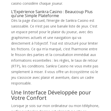
casino considère chaque joueur.
L’Expérience Sankra Casino : Beaucoup Plus
qu’une Simple Plateforme
Dès la page d’accueil, l’énergie de Sankra Casino est
saisissable. Ce n’est pas une banale liste de jeux. C’est
un espace pensé pour le plaisir du joueur, avec des
graphismes actuels et une navigation qui va
directement à l’objectif. Tout est structuré pour limiter
les frictions. Ce qui m’a marqué, c’est l’harmonie entre
le frisson des parties et la consultation immédiat aux
informations essentielles : les règles, le taux de retour
(RTP), les conditions. Sankra Casino ne vous invite pas
simplement à miser. Il vous offre un écosystème où le
jeu s’associe avec plaisir et aventure, dans un cadre
responsable.
Une Interface Développée pour
Votre Confort
Lorsque je sois sur mon ordinateur ou mon téléphone,