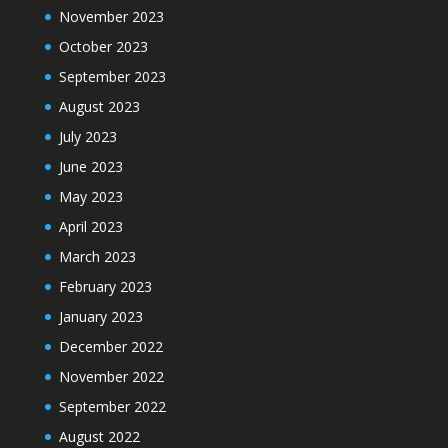
November 2023
October 2023
September 2023
August 2023
July 2023
June 2023
May 2023
April 2023
March 2023
February 2023
January 2023
December 2022
November 2022
September 2022
August 2022