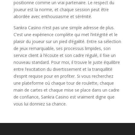
positionne comme un vrai partenaire. Le respect du
joueur est la norme, et chaque session peut être
abordée avec enthousiasme et sérénité.
Sankra Casino n’est pas une simple adresse de plus.
C’est une expérience complète qui met l’intégrité et le
plaisir du joueur sur un pied d’égalité. Entre sa sélection
de jeux remarquable, ses processus limpides, son
service client à l’écoute et son cadre régulé, il fixe un
nouveau standard. Pour moi, il trouve le juste équilibre
entre l’excitation du divertissement et la tranquillité
d’esprit requise pour en profiter. Si vous recherchez
une plateforme où chaque tour de roulette, chaque
main de cartes et chaque mise se place dans un cadre
de confiance, Sankra Casino est vraiment digne que
vous lui donniez sa chance.