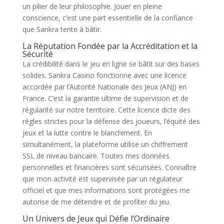
un pilier de leur philosophie. Jouer en pleine
conscience, c’est une part essentielle de la confiance
que Sankra tente à bâtir.
La Réputation Fondée par la Accréditation et la
Sécurité
La crédibilité dans le jeu en ligne se bâtit sur des bases
solides. Sankra Casino fonctionne avec une licence
accordée par l’Autorité Nationale des Jeux (ANJ) en
France. C’est la garantie ultime de supervision et de
régularité sur notre territoire. Cette licence dicte des
règles strictes pour la défense des joueurs, l’équité des
jeux et la lutte contre le blanchiment. En
simultanément, la plateforme utilise un chiffrement
SSL de niveau bancaire. Toutes mes données
personnelles et financières sont sécurisées. Connaître
que mon activité est supervisée par un régulateur
officiel et que mes informations sont protégées me
autorise de me détendre et de profiter du jeu.
Un Univers de Jeux qui Défie l’Ordinaire