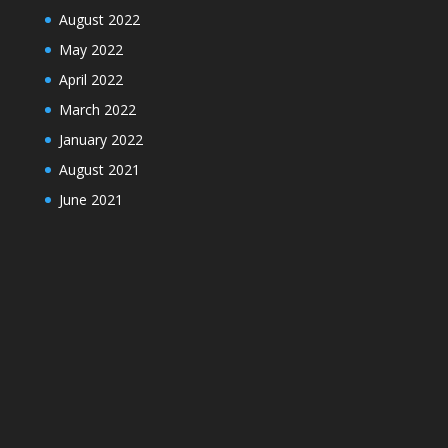
August 2022
May 2022
April 2022
March 2022
January 2022
August 2021
June 2021