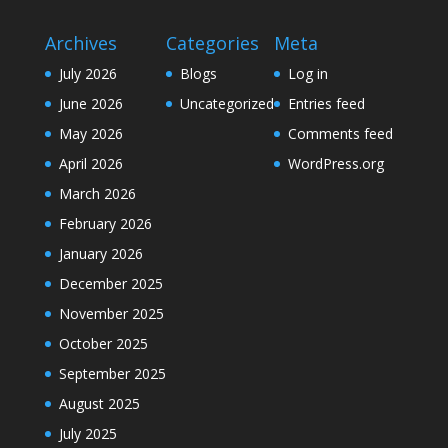
Archives
Categories
Meta
July 2026
Blogs
Log in
June 2026
Uncategorized
Entries feed
May 2026
Comments feed
April 2026
WordPress.org
March 2026
February 2026
January 2026
December 2025
November 2025
October 2025
September 2025
August 2025
July 2025