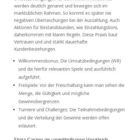
werden deutlich genannt und bewegen sich im
marktüblichen Rahmen. So kommt es später nie
negativen Überraschungen bei der Auszahlung. Auch
Aktionen für Bestandskunden, wie Einzahlungsboni,
daherkommen mit klaren Regeln. Diese Praxis baut
Vertrauen und und stärkt dauerhafte
Kundenbeziehungen.
Willkommensbonus: Die Umsatzbedingungen (WR)
und die hierfür relevanten Spiele sind ausführlich
aufgeführt.
Freispiele: Vor der Freischaltung kann man sehen die
Menge, die Gültigkeit und mögliche
Gewinnobergrenzen.
Turniere und Challenges: Die Teilnahmebedingungen
und die Verteilung der Gewinne werden offen
erläutert.
Slota Casino im unmittelbaren Vergleich