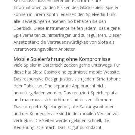
Selbstausschlüssen bietet die Plattform klare
Informationen zu den Risiken des Glücksspiels. Spieler
können in ihrem Konto jederzeit den Spielverlauf und
alle Bewegungen einsehen. So behalten sie den
Überblick. Diese Instrumente helfen jedem, das eigene
Spielverhalten zu hinterfragen und zu regulieren. Dieser
Ansatz stärkt die Vertrauenswürdigkeit von Slota als
verantwortungsvollem Anbieter.
Mobile Spielerfahrung ohne Kompromisse
Viele Spieler in Österreich zocken gerne unterwegs. Für
diese hat Slota Casino eine optimierte mobile Website.
Das responsive Design justiert sich jedem Smartphone
oder Tablet an. Eine separate App braucht nicht
heruntergeladen werden. Das reduziert Speicherplatz
und man muss sich nicht um Updates zu kümmern.
Das komplette Spielangebot, alle Zahlungsoptionen
und der Kundenservice sind in der mobilen Version voll
verfügbar. Die Seiten werden geladen schnell, die
Bedienung ist einfach. Das ist gut durchdacht.