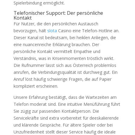
Spielerbindung ermöglicht.
Telefonischer Support: Der persönliche
Kontakt
Für Nutzer, die den persönlichen Austausch
bevorzugen, hält
slota
Casino eine Telefon-Hotline an.
Dieser Kanal ist bedeutsam, bei heiklen Anliegen, die
eine nuancenreiche Erklärung brauchen. Der
persönliche Kontakt vermittelt Empathie und
Verständnis, was in Krisenmomenten tröstlich wirkt.
Die Rufnummer lässt sich aus Österreich problemlos
anrufen, die Verbindungsqualität ist durchweg gut. Ein
Anruf löst häufig schwierige Fragen, die auf Papier
kompliziert erscheinen.
Unsere Erfahrung bestätigt, dass die Wartezeiten am
Telefon moderat sind. Eine intuitive Menüführung führt
Sie zügig zur passenden Kontaktperson. Die
Servicekräfte sind extra vorbereitet für deeskalierende
und klärende Gespräche. Für ältere Spieler oder bei
Unzufriedenheit stellt dieser Service häufig die ideale