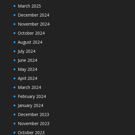
March 2025
December 2024
November 2024
October 2024
August 2024
July 2024
June 2024
May 2024
April 2024
March 2024
February 2024
January 2024
December 2023
November 2023
October 2023