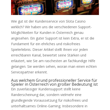
Wie gut ist der Kundenservice von Slota Casino
wirklich? Wir haben uns die verschiedenen Support-
Möglichkeiten für Kunden in Österreich genau
angesehen. Ein guter Support ist kein Extra, er ist die
Fundament für ein ehrliches und risikofreies
Spielerlebnis. Dieser Artikel stellt Ihnen vor jeden
erreichbaren Kanal, bewertet seine Stärken und
erläutert, wie Sie am raschesten an fachkundige Hilfe
gelangen. Sie werden sehen, woran man einen echten
Servicepartner erkennt.
Aus welchem Grund professioneller Service für
Spieler in Österreich von großer Bedeutung ist
Ein zuverlässiger Kundensupport stellt keine
Randerscheinung dar, sondern vielmehr eine
grundlegende Voraussetzung für risikofreies und
unterhaltsames Online-Gaming. Insbesondere in