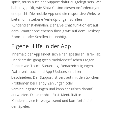
spielt, muss auch der Support dafür ausgelegt sein. Wir
haben geprüft, wie Slota Casino diesen Anforderungen
entspricht. Die mobile App und die responsive Website
bieten unmittelbare Verknüpfungen zu allen
Kundendienst-Kanälen. Der Live-Chat funktioniert auf
dem Smartphone ebenso flüssig wie auf dem Desktop.
Zoomen oder Scrollen ist unnötig.
Eigene Hilfe in der App
Innerhalb der App findet sich einen speziellen Hilfe-Tab.
Er erklärt die gängigsten mobil-spezifischen Fragen.
Punkte wie Touch-Steuerung, Benachrichtigungen,
Datenverbrauch und App-Updates sind hier
beschrieben. Der Support ist vertraut mit den üblichen
Problemen bei Handy Zahlungen oder
Verbindungsstörungen und kann spezifisch darauf
antworten. Diese mobile First-Mentalität im
Kundenservice ist wegweisend und komfortabel für
den Spieler.