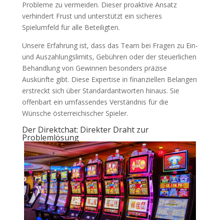
Probleme zu vermeiden. Dieser proaktive Ansatz
verhindert Frust und unterstützt ein sicheres
Spielumfeld für alle Beteiligten.
Unsere Erfahrung ist, dass das Team bei Fragen zu Ein-
und Auszahlungslimits, Gebühren oder der steuerlichen
Behandlung von Gewinnen besonders präzise
Auskünfte gibt. Diese Expertise in finanziellen Belangen
erstreckt sich über Standardantworten hinaus. Sie
offenbart ein umfassendes Verständnis für die
Wünsche österreichischer Spieler.
Der Direktchat: Direkter Draht zur
Problemlösung