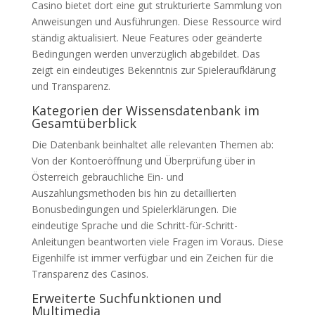
Casino bietet dort eine gut strukturierte Sammlung von
Anweisungen und Ausführungen. Diese Ressource wird
ständig aktualisiert. Neue Features oder geänderte
Bedingungen werden unverzüglich abgebildet. Das
zeigt ein eindeutiges Bekenntnis zur Spieleraufklärung
und Transparenz.
Kategorien der Wissensdatenbank im
Gesamtüberblick
Die Datenbank beinhaltet alle relevanten Themen ab:
Von der Kontoeröffnung und Überprüfung über in
Österreich gebrauchliche Ein- und
Auszahlungsmethoden bis hin zu detaillierten
Bonusbedingungen und Spielerklärungen. Die
eindeutige Sprache und die Schritt-für-Schritt-
Anleitungen beantworten viele Fragen im Voraus. Diese
Eigenhilfe ist immer verfügbar und ein Zeichen für die
Transparenz des Casinos.
Erweiterte Suchfunktionen und
Multimedia