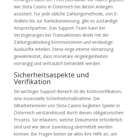
wie Slota Casino in Österreich bei diesen Anliegen
assistiert. Für jede übliche Zahlungsmethode, von E-
Wallets bis zur Banküberweisung, gibt es zuständige
Ansprechpartner. Das Support-Team kann bei
Verzögerungen bei Transaktionen direkt mit der
Zahlungsabteilung kommunizieren und eindeutige
Auskünfte erteilen. Diese enge interne Vernetzung
gewährleistet, dass monetäre Angelegenheiten
vorrangig und vertraulich behandelt werden.
Sicherheitsaspekte und
Verifikation
Ein wichtiger Support-Bereich ist die Kontoverifikation,
eine essenzielle Sicherheitsmaßnahme. Die
Mitarbeiterinnen von Slota Casino begleiten Spieler in
Österreich verständnisvoll durch diesen obligatorischen
Prozess. Sie erläutern, welche Dokumente erforderlich
sind und wie diese zuverlässig übermittelt werden
können. Bei Fragen bieten sie aktiv ihre Hilfe an, um