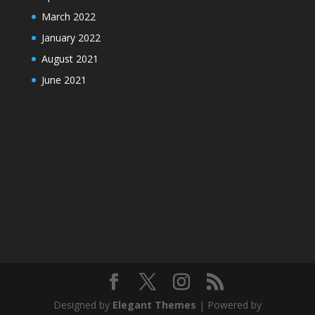
March 2022
January 2022
August 2021
June 2021
Designed by
Elegant Themes
| Powered by