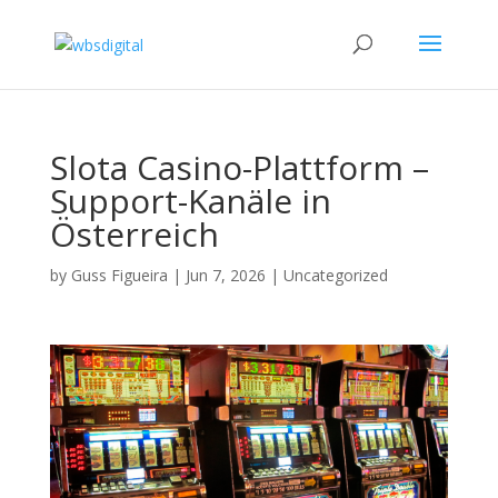
Slota Casino-Plattform –
Support-Kanäle in
Österreich
by
Guss Figueira
|
Jun 7, 2026
|
Uncategorized