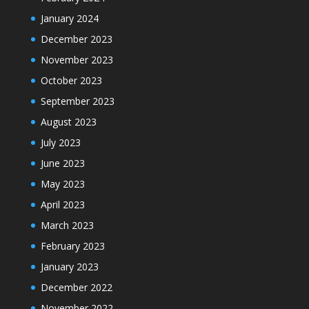
January 2024
December 2023
November 2023
October 2023
September 2023
August 2023
July 2023
June 2023
May 2023
April 2023
March 2023
February 2023
January 2023
December 2022
November 2022