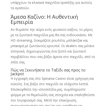
υπάρχουν τα κλασικά παιχνίδια τραπέζης για αυτούς
τα αγαπούν.
Άμεσα Καζίνο: Η Αυθεντική
Εμπειρία
Αν θυμάστε την αύρα ενός φυσικού καζίνο, το μέρος
με τα ζωντανά παιχνίδια μας θα σας ενθουσιάσει. Με
HD streaming, δοκιμάζετε ρουλέτα, μπλάκτζακ και
μπακαρά με ζωντανούς κρουπιέ. Οι dealers σας μιλάνε
ελληνικά, δημιουργώντας ένα ζεστό και ζωντανό
περιβάλλον που σας βάζει άμεσα στο παιχνίδι, από το
σπίτι σας.
Πώς να Ξεκινήσετε το Ταξίδι σας προς το
Jackpot
Η εγγραφή σας στο Spinania Casino είναι γρήγορη και
εύκολη. Σας βάζει στο παιχνίδι σε ελάχιστα λεπτά.
Επισκεφθείτε την ιστοσελίδα μας, συμπληρώστε
φόρμα με τα θεμελιώδη σας στοιχεία και επαληθεύστε
τον λογαριασμό σας. Μετά την επικύρωση,
πραγματοποιήστε την πρώτη σας κατάθεση και