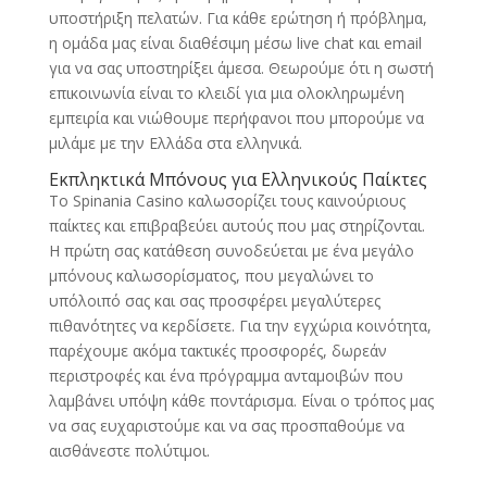
υποστήριξη πελατών. Για κάθε ερώτηση ή πρόβλημα,
η ομάδα μας είναι διαθέσιμη μέσω live chat και email
για να σας υποστηρίξει άμεσα. Θεωρούμε ότι η σωστή
επικοινωνία είναι το κλειδί για μια ολοκληρωμένη
εμπειρία και νιώθουμε περήφανοι που μπορούμε να
μιλάμε με την Ελλάδα στα ελληνικά.
Εκπληκτικά Μπόνους για Ελληνικούς Παίκτες
Το Spinania Casino καλωσορίζει τους καινούριους
παίκτες και επιβραβεύει αυτούς που μας στηρίζονται.
Η πρώτη σας κατάθεση συνοδεύεται με ένα μεγάλο
μπόνους καλωσορίσματος, που μεγαλώνει το
υπόλοιπό σας και σας προσφέρει μεγαλύτερες
πιθανότητες να κερδίσετε. Για την εγχώρια κοινότητα,
παρέχουμε ακόμα τακτικές προσφορές, δωρεάν
περιστροφές και ένα πρόγραμμα ανταμοιβών που
λαμβάνει υπόψη κάθε ποντάρισμα. Είναι ο τρόπος μας
να σας ευχαριστούμε και να σας προσπαθούμε να
αισθάνεστε πολύτιμοι.