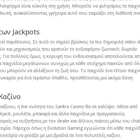
 πλατφόρμα είναι εύκολη στη χρήση. Μπορείτε να φιλτράρεις τα παιχν
θευτή, ανακαλύπτοντας γρήγορα αυτό που ταιριάζει στη διάθεσή σο
των Jackpots
νεί παράδεισος. Σε αυτό το σημείο βρίσκεις τα πιο δημοφιλή video s
ούν και μηχανισμούς που κρατούν το ενδιαφέρον ζωντανό: δωρεάν
ς. Για πολλούς όμως, η κορυφή του ενθουσιασμού αποτελούνται απ
ά τα παιχνίδια μεγαλώνουν συνεχώς με κάθε στοίχημα παικτών από ό
ου μπορούν να αλλάξουν τη ζωή σου. Το παιχνίδι ένα τέτοιο παιχν
ευκαιρία για ένα τεράστιο έπαθλο, προσθέτοντας μια ακόμα δόση
Καζίνο
αζίνου, η live ενότητα του Sankra Casino θα σε καλύψει. Μέσα από
ckjack, ρουλέτα, μπακαρά και άλλα παιχνίδια με πραγματικούς
ρείς να συζητήσεις με τον dealer και άλλους παίκτες μέσω του chat
ειρία. Πάροχοι όπως η Evolution Gaming εγγυώνται ότι κάθε παιχνίδ
συνεδρία να μοιάζει με μια βραδιά σε ένα πολυτελές καζίνο.