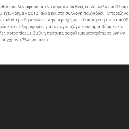
βαθύτερα. Δεν αφορά σε ένα αόριστο διεθνές κοινό, αλλά αποβλέπει
υ έχει νόημα να δεις, αλλά και στη συλλογή παιχνιδιών. Μπορείς να
ίναι ιδιαίτερα δημοφιλείς στην περιοχή μας. Η υπόσχεση στην υπεύ
εία και οι πληροφορίες για τον υγιή τζόγο είναι προσβάσιμες και
κής νοοτροπίας με διεθνή πρότυπα ασφάλειας μετατρέπει το Sankra
ον σύγχρονο Έλληνα παίκτη.