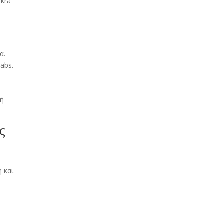
nkra
α.
abs.
κή
ς
 και