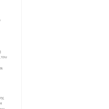
a
η
ς του
αι
ι
της
 Η
ρες