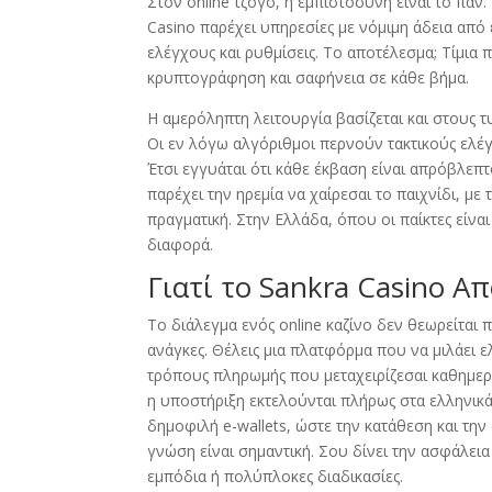
Στον online τζόγο, η εμπιστοσύνη είναι το παν
Casino παρέχει υπηρεσίες με νόμιμη άδεια από
ελέγχους και ρυθμίσεις. Το αποτέλεσμα; Τίμι
κρυπτογράφηση και σαφήνεια σε κάθε βήμα.
Η αμερόληπτη λειτουργία βασίζεται και στους τυ
Οι εν λόγω αλγόριθμοι περνούν τακτικούς ελέ
Έτσι εγγυάται ότι κάθε έκβαση είναι απρόβλεπτ
παρέχει την ηρεμία να χαίρεσαι το παιχνίδι, με
πραγματική. Στην Ελλάδα, όπου οι παίκτες είν
διαφορά.
Γιατί το Sankra Casino Απ
Το διάλεγμα ενός online καζίνο δεν θεωρείται π
ανάγκες. Θέλεις μια πλατφόρμα που να μιλάει ε
τρόπους πληρωμής που μεταχειρίζεσαι καθημερι
η υποστήριξη εκτελούνται πλήρως στα ελληνικά.
δημοφιλή e-wallets, ώστε την κατάθεση και τη
γνώση είναι σημαντική. Σου δίνει την ασφάλεια
εμπόδια ή πολύπλοκες διαδικασίες.