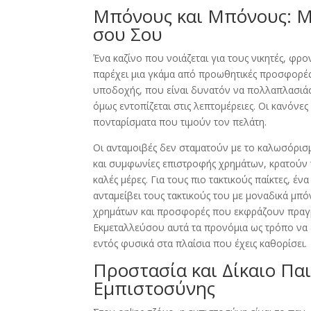
Μπόνους και Μπόνους: Με
σου Σου
Ένα καζίνο που νοιάζεται για τους νικητές, φρον
παρέχει μια γκάμα από προωθητικές προσφορές
υποδοχής, που είναι δυνατόν να πολλαπλασιάσε
όμως εντοπίζεται στις λεπτομέρειες. Οι κανόνες
πονταρίσματα που τιμούν τον πελάτη.
Οι ανταμοιβές δεν σταματούν με το καλωσόρι
και συμφωνίες επιστροφής χρημάτων, κρατούν 
καλές μέρες. Για τους πιο τακτικούς παίκτες, έ
ανταμείβει τους τακτικούς του με μοναδικά μπ
χρημάτων και προσφορές που εκφράζουν πραγματ
Εκμεταλλεύσου αυτά τα προνόμια ως τρόπο να δ
εντός φυσικά στα πλαίσια που έχεις καθορίσει.
Προστασία και Δίκαιο Παι
Εμπιστοσύνης