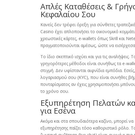
Απλές Καταθέσεις & Γρήγ
Κεφαλαίου Σου
Κανείς δεν τρέφει όρεξη για σύνθετες τραπεζικ
Casino έχει απλοποιήσει το οικονομικό κομμάτ
χρεωστικές κάρτες, e-wallets όπως Skrill και Ne
πραγματοποιούνται αμέσως, ώστε να εισέρχεσαι
Το ίδιο σκεπτικό ισχύει και για τις αναλήψεις. 
γρηγορότερες μέθοδοι είναι συνήθως τα e-walle
στιγμή. Δεν υφίστανται αιφνίδια εμπόδια. Εσεί
λογαριασμού σου (KYC), που είναι συνήθες βήμ
πονταρίσματος αν έχεις χρησιμοποιήσει μπόνου
το χρόνο σου.
Εξυπηρέτηση Πελατών κα
για Εσένα
Ακόμα και στα σπουδαιότερα καζίνο, μπορεί να 
εξυπηρέτησης παίζει τόσο καθοριστικό ρόλο. Το
ζωντανή συζήτηση (live chat) είναι συχνά η πιο