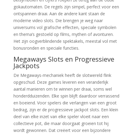
gokautomaten. De regels zijn simpel, perfect voor een
ontspannen draai. Aan de andere kant staan de
moderne video slots. Die brengen je weg naar
universums vol grafische effecten, speciale symbolen
en thema’s gestoeld op films, mythen of avonturen.
Het zijn oogverblindende spektakels, meestal vol met
bonusronden en speciale functies.
Megaways Slots en Progressieve
Jackpots
De Megaways-mechaniek heeft de slotwereld flink
opgeschud. Deze games leveren een veranderlijk
aantal manieren om te winnen per draai, soms wel
honderdduizenden. Elke spin blijft daardoor verrassend
en boeiend. Voor spelers die verlangen van een groot
bedrag, zijn er de progressieve jackpot slots. Een klein
deel van elke inzet van elke speler vloeit naar een
collectieve pot, die maar doorgaat groeien tot hij
wordt gewonnen. Dat creëert voor een bijzondere