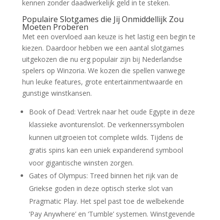
kennen zonder daadwerkelijk geld in te steken.
Populaire Slotgames die Jij Onmiddellijk Zou
Moeten Proberen
Met een overvloed aan keuze is het lastig een begin te
kiezen. Daardoor hebben we een aantal slotgames
uitgekozen die nu erg populair zijn bij Nederlandse
spelers op Winzoria. We kozen die spellen vanwege
hun leuke features, grote entertainmentwaarde en
gunstige winstkansen.
Book of Dead: Vertrek naar het oude Egypte in deze
klassieke avonturenslot. De verkennerssymbolen
kunnen uitgroeien tot complete wilds. Tijdens de
gratis spins kan een uniek expanderend symbool
voor gigantische winsten zorgen.
Gates of Olympus: Treed binnen het rijk van de
Griekse goden in deze optisch sterke slot van
Pragmatic Play. Het spel past toe de welbekende
‘Pay Anywhere’ en ‘Tumble’ systemen. Winstgevende