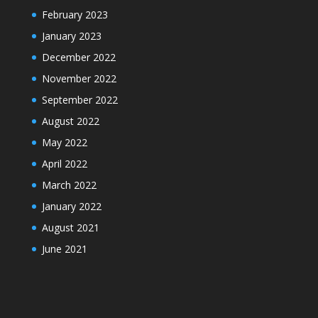
February 2023
January 2023
December 2022
November 2022
September 2022
August 2022
May 2022
April 2022
March 2022
January 2022
August 2021
June 2021