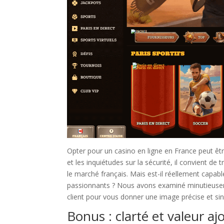
Opter pour un casino en ligne en France peut ê
et les inquiétudes sur la sécurité, il convient d
le marché français. Mais est-il réellement capab
passionnants ? Nous avons examiné minutieuseme
client pour vous donner une image précise et sin
Bonus : clarté et valeur aj