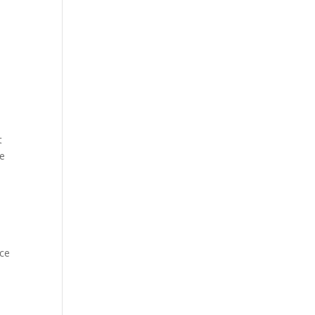
t
de
 ce