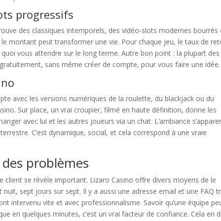
ts progressifs
trouve des classiques intemporels, des vidéo-slots modernes bourrés
t le montant peut transformer une vie. Pour chaque jeu, le taux de re
 quoi vous attendre sur le long terme. Autre bon point : la plupart des
gratuitement, sans même créer de compte, pour vous faire une idée.
sino
pte avec les versions numériques de la roulette, du blackjack ou du
asino. Sur place, un vrai croupier, filmé en haute définition, donne les
changer avec lui et les autres joueurs via un chat. L’ambiance s’appare
terrestre. C’est dynamique, social, et cela correspond à une vraie
on des problèmes
 client se révèle important. Lizaro Casino offre divers moyens de le
t nuit, sept jours sur sept. Il y a aussi une adresse email et une FAQ t
ont intervenu vite et avec professionnalisme. Savoir qu’une équipe pe
e en quelques minutes, c’est un vrai facteur de confiance. Cela en d