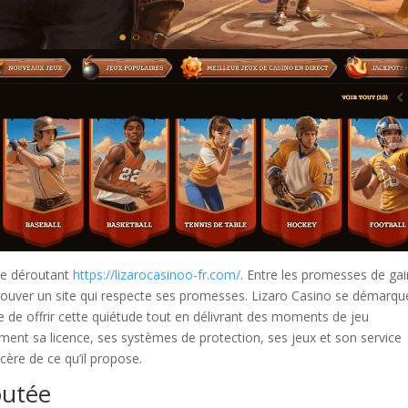
tre déroutant
https://lizarocasinoo-fr.com/
. Entre les promesses de ga
e trouver un site qui respecte ses promesses. Lizaro Casino se démarqu
le de offrir cette quiétude tout en délivrant des moments de jeu
nt sa licence, ses systèmes de protection, ses jeux et son service
cère de ce qu’il propose.
outée