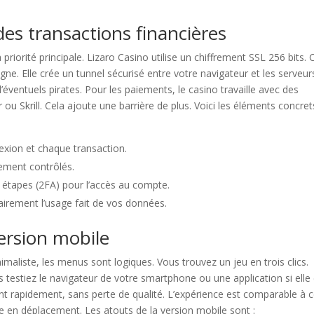
es transactions financières
priorité principale. Lizaro Casino utilise un chiffrement SSL 256 bits. C
ne. Elle crée un tunnel sécurisé entre votre navigateur et les serveur
’éventuels pirates. Pour les paiements, le casino travaille avec des
ou Skrill. Cela ajoute une barrière de plus. Voici les éléments concret
xion et chaque transaction.
ement contrôlés.
ux étapes (2FA) pour l’accès au compte.
lairement l’usage fait de vos données.
version mobile
inimaliste, les menus sont logiques. Vous trouvez un jeu en trois clics.
s testiez le navigateur de votre smartphone ou une application si elle
nt rapidement, sans perte de qualité. L’expérience est comparable à c
ue en déplacement. Les atouts de la version mobile sont :