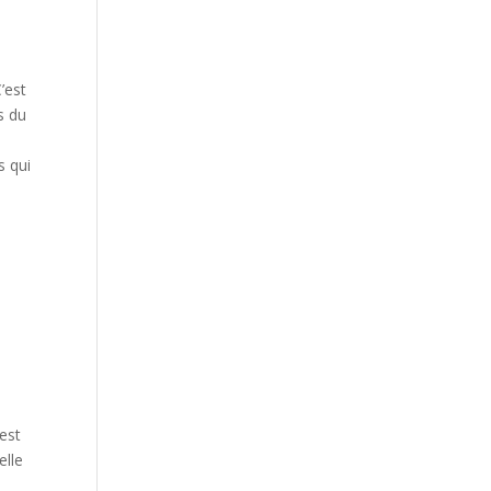
’est
s du
s qui
 est
elle