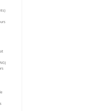
a
nts)
ours
sit
RNG)
urs
de
s