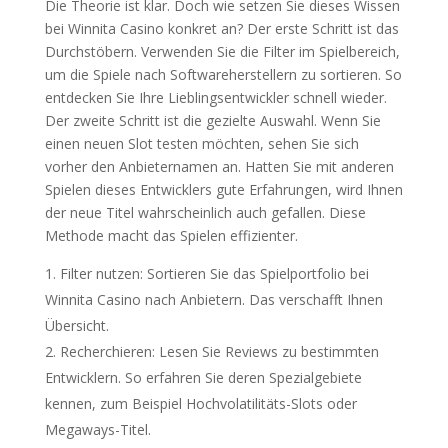
Die Theorie ist klar. Doch wie setzen Sie dieses Wissen
bei Winnita Casino konkret an? Der erste Schritt ist das
Durchstöbern. Verwenden Sie die Filter im Spielbereich,
um die Spiele nach Softwareherstellern zu sortieren. So
entdecken Sie Ihre Lieblingsentwickler schnell wieder.
Der zweite Schritt ist die gezielte Auswahl. Wenn Sie
einen neuen Slot testen möchten, sehen Sie sich
vorher den Anbieternamen an. Hatten Sie mit anderen
Spielen dieses Entwicklers gute Erfahrungen, wird Ihnen
der neue Titel wahrscheinlich auch gefallen. Diese
Methode macht das Spielen effizienter.
Filter nutzen: Sortieren Sie das Spielportfolio bei
Winnita Casino nach Anbietern. Das verschafft Ihnen
Übersicht.
Recherchieren: Lesen Sie Reviews zu bestimmten
Entwicklern. So erfahren Sie deren Spezialgebiete
kennen, zum Beispiel Hochvolatilitäts-Slots oder
Megaways-Titel.