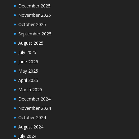
December 2025
November 2025
October 2025
September 2025
August 2025
July 2025
June 2025
May 2025
April 2025
March 2025
December 2024
November 2024
October 2024
August 2024
July 2024