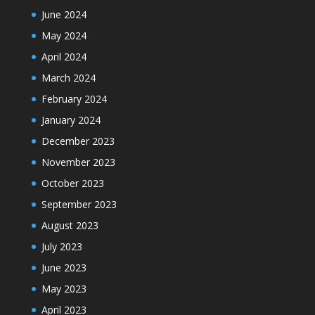
June 2024
May 2024
April 2024
March 2024
February 2024
January 2024
December 2023
November 2023
October 2023
September 2023
August 2023
July 2023
June 2023
May 2023
April 2023