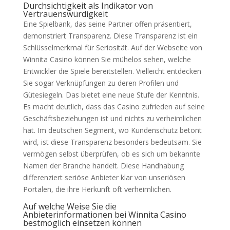
Durchsichtigkeit als Indikator von
Vertrauenswürdigkeit
Eine Spielbank, das seine Partner offen präsentiert,
demonstriert Transparenz. Diese Transparenz ist ein
Schlüsselmerkmal für Seriosität. Auf der Webseite von
Winnita Casino können Sie mühelos sehen, welche
Entwickler die Spiele bereitstellen. Vielleicht entdecken
Sie sogar Verknüpfungen zu deren Profilen und
Gütesiegeln. Das bietet eine neue Stufe der Kenntnis.
Es macht deutlich, dass das Casino zufrieden auf seine
Geschäftsbeziehungen ist und nichts zu verheimlichen
hat. Im deutschen Segment, wo Kundenschutz betont
wird, ist diese Transparenz besonders bedeutsam. Sie
vermögen selbst überprüfen, ob es sich um bekannte
Namen der Branche handelt. Diese Handhabung
differenziert seriöse Anbieter klar von unseriösen
Portalen, die ihre Herkunft oft verheimlichen.
Auf welche Weise Sie die
Anbieterinformationen bei Winnita Casino
bestmöglich einsetzen können