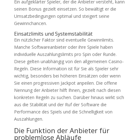
Ein aufgeklärter Spieler, der die Anbieter versteht, kann
seinen Bonus gezielt einsetzen. So bewältigt er die
Umsatzbedingungen optimal und steigert seine
Gewinnchancen.
Einsatzlimits und Systemstabilität
Ein nützlicher Faktor sind eventuelle Gewinnlimits.
Manche Softwareanbieter oder ihre Spiele haben
individuelle Auszahlungslimits pro Spin oder Runde.
Diese gelten unabhängig von den allgemeinen Casino-
Regeln. Diese Information ist für Sie als Spieler sehr
wichtig, besonders bei höheren Einsätzen oder wenn
Sie einen progressiven Jackpot anpeilen. Die offene
Nennung der Anbieter hilft Ihnen, gezielt nach diesen
konkreten Regeln zu suchen. Darüber hinaus wirkt sich
aus die Stabilität und der Ruf der Software die
Performance des Spiels und die Schnelligkeit von
Auszahlungen.
Die Funktion der Anbieter für
problemlose Abläufe