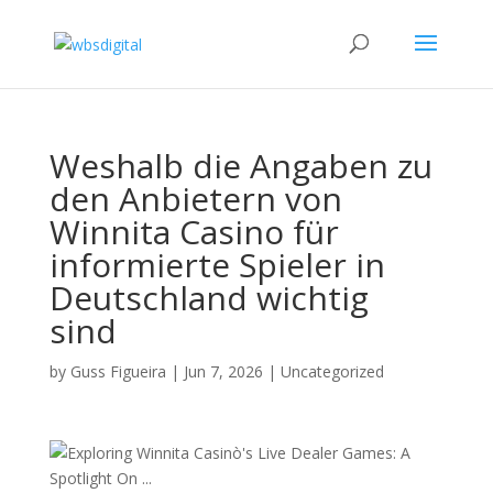
Weshalb die Angaben zu
den Anbietern von
Winnita Casino für
informierte Spieler in
Deutschland wichtig
sind
by
Guss Figueira
|
Jun 7, 2026
|
Uncategorized