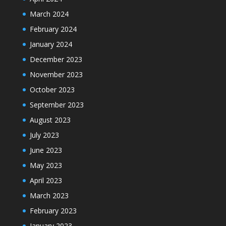
March 2024
February 2024
January 2024
December 2023
November 2023
October 2023
September 2023
August 2023
July 2023
June 2023
May 2023
April 2023
March 2023
February 2023
January 2023