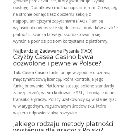
głównie przez czat live, który gwarantuje szybką
obsługę. Dodatkowo można napisać e-mail. Co więcej,
na stronie odnajdziesz obszerną sekcję z
najpopularniejszymi zapytaniami (FAQ). Tam są
wyjaśnienia odnoszące się do konta, dodatków a także
płatności. Szansa łatwego skontaktowania się
wyraźnie podnosi poziom korzystania z platformy.
Najbardziej Zadawane Pytania (FAQ)
Czyżby Casea Casino bywa
dozwolone i pewne w Polsce?
Tak. Casea Casino funkcjonuje w zgodnie o uznaną
międzynarodową licencję, która kontroluje jego
funkcjonowanie. Platforma stosuje solidne standardy
zabezpieczeń, w tym kodowanie SSL, chroniące dane i
transakcje graczy. Polscy użytkownicy są w stanie grać
w wiarygodnym, regulowanym środowisku, które
wspiera odpowiedzialną rozrywkę.
Jakiego rodzaju metody płatności
występują dla graczy z Polski?