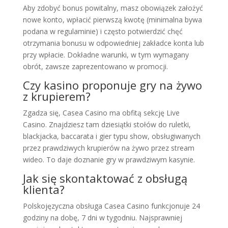
Aby zdobyć bonus powitalny, masz obowiązek założyć
nowe konto, wpłacić pierwszą kwotę (minimalna bywa
podana w regulaminie) i często potwierdzić chęć
otrzymania bonusu w odpowiedniej zakładce konta lub
przy wpłacie. Dokładne warunki, w tym wymagany
obrót, zawsze zaprezentowano w promocji.
Czy kasino proponuje gry na żywo
z krupierem?
Zgadza się, Casea Casino ma obfitą sekcję Live
Casino. Znajdziesz tam dziesiątki stołów do ruletki,
blackjacka, baccarata i gier typu show, obsługiwanych
przez prawdziwych krupierów na żywo przez stream
wideo. To daje doznanie gry w prawdziwym kasynie.
Jak się skontaktować z obsługą
klienta?
Polskojęzyczna obsługa Casea Casino funkcjonuje 24
godziny na dobę, 7 dni w tygodniu. Najsprawniej