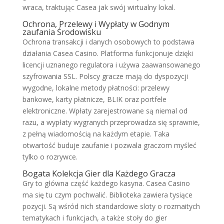
wraca, traktując Casea jak swój wirtualny lokal.
Ochrona, Przelewy i Wypłaty w Godnym
zaufania Środowisku
Ochrona transakcji i danych osobowych to podstawa
działania Casea Casino. Platforma funkcjonuje dzięki
licencji uznanego regulatora i używa zaawansowanego
szyfrowania SSL. Polscy gracze mają do dyspozycji
wygodne, lokalne metody płatności: przelewy
bankowe, karty płatnicze, BLIK oraz portfele
elektroniczne. Wpłaty zarejestrowane są niemal od
razu, a wypłaty wygranych przeprowadza się sprawnie,
z pełną wiadomością na każdym etapie. Taka
otwartość buduje zaufanie i pozwala graczom myśleć
tylko o rozrywce.
Bogata Kolekcja Gier dla Każdego Gracza
Gry to główna część każdego kasyna. Casea Casino
ma się tu czym pochwalić. Biblioteka zawiera tysiące
pozycji. Są wśród nich standardowe sloty o rozmaitych
tematykach i funkcjach, a także stoły do gier