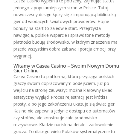
Casea Casino wypełnia te potrzeby, zajmując status
jednego z popularniejszych stron w Polsce. Tutaj
nowoczesny design łączy się z imponującą biblioteką
gier od wiodących światowych providerów. Hojne
bonusy na start to zaledwie start. Przejrzysta
nawigacja, polskie wsparcie i sprawdzone metody
płatności budują środowisko, w którym znaczenie ma
przede wszystkim dobra zabawa i porcja emocji przy
wygranej.
Witamy w Casea Casino – Swoim Nowym Domu
Gier Online
Casea Casino to platforma, która przyciąga polskich
graczy swoim dopracowanym podejściem. Już po
wejściu na stronę zauważyć można klarowny układ i
estetyczny wygląd. Proces rejestracji jest krótki i
prosty, a po jego zakończeniu ukazuje się świat gier.
Kasino nie zapewnia jedynie dostępu do automatów
czy stołów, ale konstruuje całe środowisko
rozrywkowe. Kładzie nacisk na detale i zadowolenie
gracza. To dlatego wielu Polaków systematycznie tu