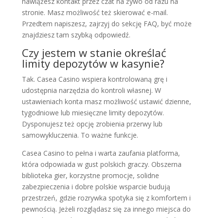
nawiążesz kontakt przez czat na żywo od razu na
stronie. Masz możliwość też skierować e-mail.
Przedtem napiszesz, zajrzyj do sekcję FAQ, być może
znajdziesz tam szybką odpowiedź.
Czy jestem w stanie określać
limity depozytów w kasynie?
Tak. Casea Casino wspiera kontrolowaną grę i
udostępnia narzędzia do kontroli własnej. W
ustawieniach konta masz możliwość ustawić dzienne,
tygodniowe lub miesięczne limity depozytów.
Dysponujesz też opcję zrobienia przerwy lub
samowykluczenia. To ważne funkcje.
Casea Casino to pełna i warta zaufania platforma,
która odpowiada w gust polskich graczy. Obszerna
biblioteka gier, korzystne promocje, solidne
zabezpieczenia i dobre polskie wsparcie budują
przestrzeń, gdzie rozrywka spotyka się z komfortem i
pewnością. Jeżeli rozglądasz się za innego miejsca do