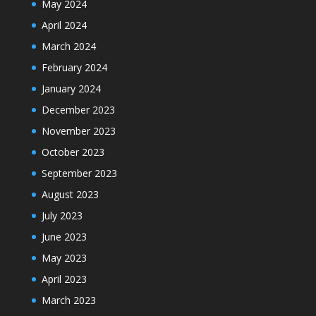
May 2024
April 2024
March 2024
February 2024
January 2024
December 2023
November 2023
October 2023
September 2023
August 2023
July 2023
June 2023
May 2023
April 2023
March 2023