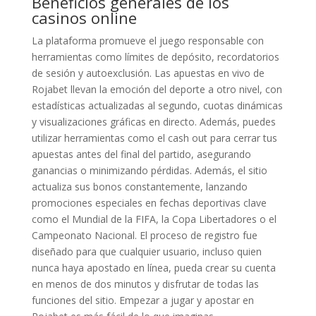
Beneficios generales de los
casinos online
La plataforma promueve el juego responsable con
herramientas como límites de depósito, recordatorios
de sesión y autoexclusión. Las apuestas en vivo de
Rojabet llevan la emoción del deporte a otro nivel, con
estadísticas actualizadas al segundo, cuotas dinámicas
y visualizaciones gráficas en directo. Además, puedes
utilizar herramientas como el cash out para cerrar tus
apuestas antes del final del partido, asegurando
ganancias o minimizando pérdidas. Además, el sitio
actualiza sus bonos constantemente, lanzando
promociones especiales en fechas deportivas clave
como el Mundial de la FIFA, la Copa Libertadores o el
Campeonato Nacional. El proceso de registro fue
diseñado para que cualquier usuario, incluso quien
nunca haya apostado en línea, pueda crear su cuenta
en menos de dos minutos y disfrutar de todas las
funciones del sitio. Empezar a jugar y apostar en