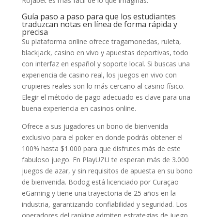
Rojabet es más fácil de lo que imaginas.
Guía paso a paso para que los estudiantes
traduzcan notas en línea de forma rápida y
precisa
Su plataforma online ofrece tragamonedas, ruleta,
blackjack, casino en vivo y apuestas deportivas, todo
con interfaz en español y soporte local. Si buscas una
experiencia de casino real, los juegos en vivo con
crupieres reales son lo más cercano al casino físico.
Elegir el método de pago adecuado es clave para una
buena experiencia en casinos online.
Ofrece a sus jugadores un bono de bienvenida
exclusivo para el poker en donde podrás obtener el
100% hasta $1.000 para que disfrutes más de este
fabuloso juego. En PlayUZU te esperan más de 3.000
juegos de azar, y sin requisitos de apuesta en su bono
de bienvenida. Bodog está licenciado por Curaçao
eGaming y tiene una trayectoria de 25 años en la
industria, garantizando confiabilidad y seguridad. Los
operadores del ranking admiten estrategias de juego