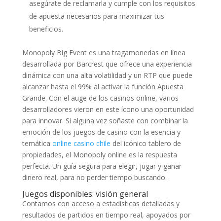
asegúrate de reclamarla y cumple con los requisitos
de apuesta necesarios para maximizar tus
beneficios.
Monopoly Big Event es una tragamonedas en línea
desarrollada por Barcrest que ofrece una experiencia
dinámica con una alta volatilidad y un RTP que puede
alcanzar hasta el 99% al activar la función Apuesta
Grande. Con el auge de los casinos online, varios
desarrolladores vieron en este ícono una oportunidad
para innovar. Si alguna vez soñaste con combinar la
emoción de los juegos de casino con la esencia y
temática
online casino chile
del icónico tablero de
propiedades, el Monopoly online es la respuesta
perfecta. Un guía segura para elegir, jugar y ganar
dinero real, para no perder tiempo buscando.
Juegos disponibles: visión general
Contamos con acceso a estadísticas detalladas y
resultados de partidos en tiempo real, apoyados por