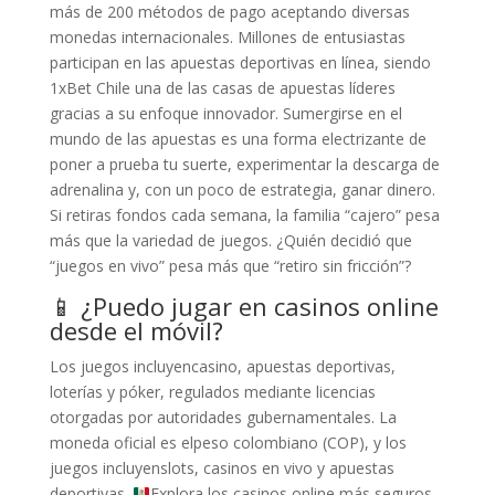
más de 200 métodos de pago aceptando diversas
monedas internacionales. Millones de entusiastas
participan en las apuestas deportivas en línea, siendo
1xBet Chile una de las casas de apuestas líderes
gracias a su enfoque innovador. Sumergirse en el
mundo de las apuestas es una forma electrizante de
poner a prueba tu suerte, experimentar la descarga de
adrenalina y, con un poco de estrategia, ganar dinero.
Si retiras fondos cada semana, la familia “cajero” pesa
más que la variedad de juegos. ¿Quién decidió que
“juegos en vivo” pesa más que “retiro sin fricción”?
📱 ¿Puedo jugar en casinos online
desde el móvil?
Los juegos incluyencasino, apuestas deportivas,
loterías y póker, regulados mediante licencias
otorgadas por autoridades gubernamentales. La
moneda oficial es elpeso colombiano (COP), y los
juegos incluyenslots, casinos en vivo y apuestas
deportivas.
Explora los casinos online más seguros