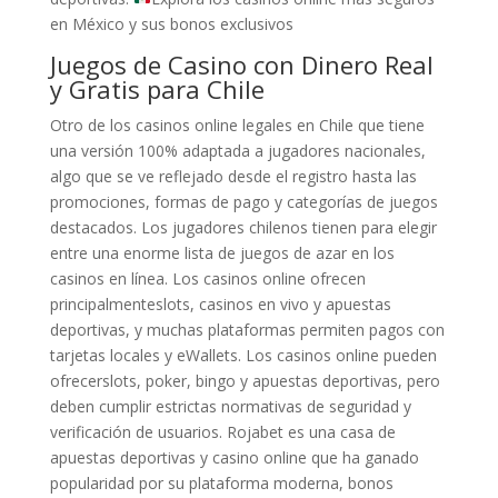
en México y sus bonos exclusivos
Juegos de Casino con Dinero Real
y Gratis para Chile
Otro de los casinos online legales en Chile que tiene
una versión 100% adaptada a jugadores nacionales,
algo que se ve reflejado desde el registro hasta las
promociones, formas de pago y categorías de juegos
destacados. Los jugadores chilenos tienen para elegir
entre una enorme lista de juegos de azar en los
casinos en línea. Los casinos online ofrecen
principalmenteslots, casinos en vivo y apuestas
deportivas, y muchas plataformas permiten pagos con
tarjetas locales y eWallets. Los casinos online pueden
ofrecerslots, poker, bingo y apuestas deportivas, pero
deben cumplir estrictas normativas de seguridad y
verificación de usuarios. Rojabet es una casa de
apuestas deportivas y casino online que ha ganado
popularidad por su plataforma moderna, bonos