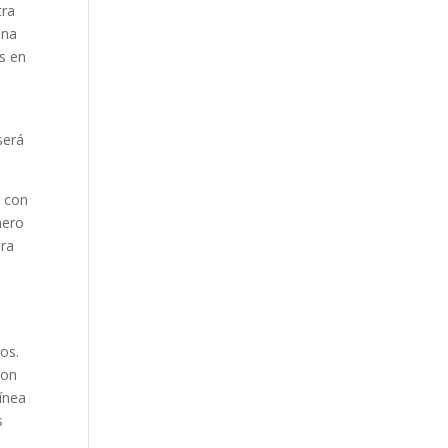
tra
una
s en
será
e con
nero
ara
os.
con
línea
s