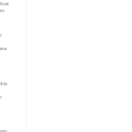
icial
res
o
mana
drás
r
mplo,