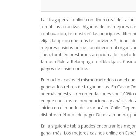
Las tragaperras online con dinero real destacan 
temáticas atractivas. Algunos de los mejores ca
continuación, te mostraré las principales diferen
elijas la opción que más te conviene. Si tienes d
mejores casinos online con dinero real organizad
línea, también prestamos atención a los métod
famosa Ruleta Relámpago o el blackjack. Casino.
juegos de casino online.
En muchos casos el mismo métodos con el que no
generar los retiros de tu ganancias. En CasinoO
además nuestras recomendaciones son 100% con
en que nuestras recomendaciones y análisis deta
inicien en el mundo del azar acá en Chile. Depen
distintos métodos de pago. De esta manera, pued
En la siguiente tabla puedes encontrar los mejo
ganar más. Los mejores casinos online en España