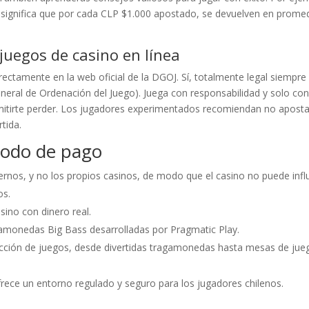
 significa que por cada CLP $1.000 apostado, se devuelven en prome
juegos de casino en línea
directamente en la web oficial de la DGOJ. Sí, totalmente legal siempre
eneral de Ordenación del Juego). Juega con responsabilidad y solo co
itirte perder. Los jugadores experimentados recomiendan no aposta
tida.
todo de pago
rnos, y no los propios casinos, de modo que el casino no puede influ
os.
asino con dinero real.
agamonedas Big Bass desarrolladas por Pragmatic Play.
ección de juegos, desde divertidas tragamonedas hasta mesas de jue
ofrece un entorno regulado y seguro para los jugadores chilenos.