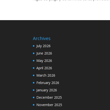
Archives
July 2026
June 2026
May 2026
April 2026
March 2026
February 2026
January 2026
December 2025
November 2025