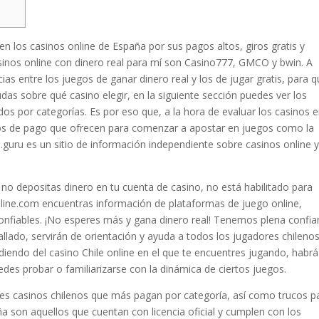
en los casinos online de España por sus pagos altos, giros gratis y
sinos online con dinero real para mí son Casino777, GMCO y bwin. A
cias entre los juegos de ganar dinero real y los de jugar gratis, para 
udas sobre qué casino elegir, en la siguiente sección puedes ver los
os por categorías. Es por eso que, a la hora de evaluar los casinos 
os de pago que ofrecen para comenzar a apostar en juegos como la
guru es un sitio de información independiente sobre casinos online 
 depositas dinero en tu cuenta de casino, no está habilitado para
nline.com encuentras información de plataformas de juego online,
fiables. ¡No esperes más y gana dinero real! Tenemos plena confia
llado, servirán de orientación y ayuda a todos los jugadores chileno
diendo del casino Chile online en el que te encuentres jugando, habrá
es probar o familiarizarse con la dinámica de ciertos juegos.
res casinos chilenos que más pagan por categoría, así como trucos p
 son aquellos que cuentan con licencia oficial y cumplen con los