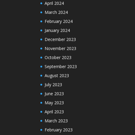
April 2024
March 2024
February 2024
January 2024
December 2023
November 2023
October 2023
September 2023
August 2023
July 2023
June 2023
May 2023
April 2023
March 2023
February 2023