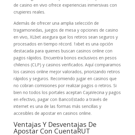
de casino en vivo ofrece experiencias inmersivas con
crupieres reales.
Además de ofrecer una amplia selección de
tragamonedas, juegos de mesa y opciones de casino
en vivo, XLbet asegura que los retiros sean seguros y
procesados en tiempo récord. 1xbet es una opción
destacada para quienes buscan casinos online con
pagos rápidos. Encuentra bonos exclusivos en pesos
chilenos (CLP) y casinos verificados. Aquí comparamos
los casinos online mejor valorados, priorizando retiros
rápidos y seguros. Recomiendo jugar en casinos que
no cobran comisiones por realizar pagos o retiros. Si
bien no todos los portales aceptan CajaVecina y pagos
en efectivo, pagar con BancoEstado a través de
internet es una de las formas más sencillas y
accesibles de apostar en casinos online.
Ventajas Y Desventajas De
Apostar Con CuentaRUT