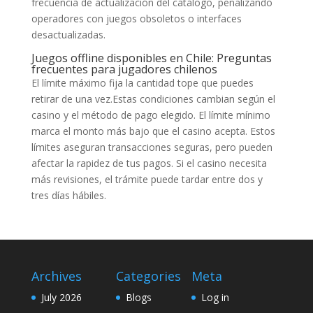
frecuencia de actualización del catálogo, penalizando
operadores con juegos obsoletos o interfaces
desactualizadas.
Juegos offline disponibles en Chile: Preguntas
frecuentes para jugadores chilenos
El límite máximo fija la cantidad tope que puedes
retirar de una vez.Estas condiciones cambian según el
casino y el método de pago elegido. El límite mínimo
marca el monto más bajo que el casino acepta. Estos
límites aseguran transacciones seguras, pero pueden
afectar la rapidez de tus pagos. Si el casino necesita
más revisiones, el trámite puede tardar entre dos y
tres días hábiles.
Archives
Categories
Meta
July 2026
Blogs
Log in