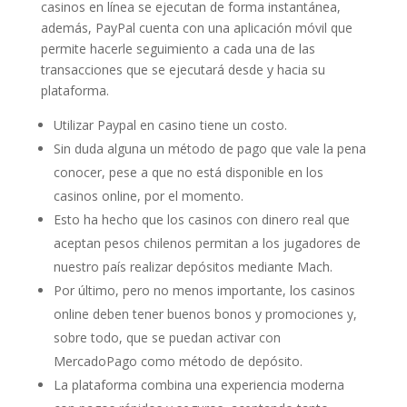
casinos en línea se ejecutan de forma instantánea,
además, PayPal cuenta con una aplicación móvil que
permite hacerle seguimiento a cada una de las
transacciones que se ejecutará desde y hacia su
plataforma.
Utilizar Paypal en casino tiene un costo.
Sin duda alguna un método de pago que vale la pena
conocer, pese a que no está disponible en los
casinos online, por el momento.
Esto ha hecho que los casinos con dinero real que
aceptan pesos chilenos permitan a los jugadores de
nuestro país realizar depósitos mediante Mach.
Por último, pero no menos importante, los casinos
online deben tener buenos bonos y promociones y,
sobre todo, que se puedan activar con
MercadoPago como método de depósito.
La plataforma combina una experiencia moderna