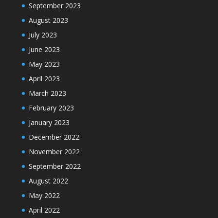
September 2023
August 2023
July 2023
June 2023
May 2023
April 2023
March 2023
February 2023
January 2023
December 2022
November 2022
September 2022
August 2022
May 2022
April 2022